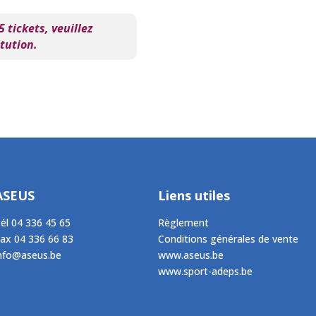
 tickets, veuillez
tution.
ASEUS
Liens utiles
él
04 336 45 65
Règlement
Fax
04 336 66 83
Conditions générales de vente
nfo@aseus.be
www.aseus.be
www.sport-adeps.be