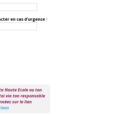
acter en cas d'urgence
*
 ta Haute Ecole ou ton
-toi via ton responsable
nnées sur le lien
tions