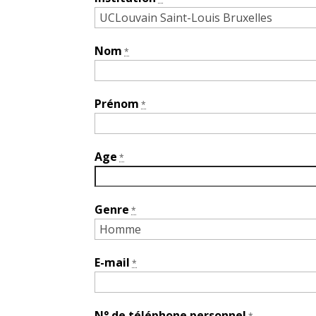
Nom
*
Prénom
*
Age
*
Genre
*
E-mail
*
N° de téléphone personnel